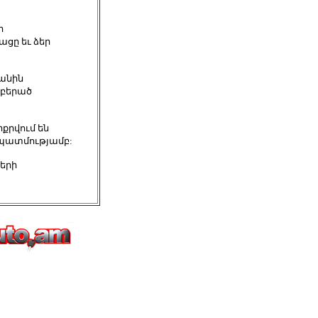
ի
ացը եւ ձեր
յանին
աբերած
րքրվում են
 պատմությամբ:
ների