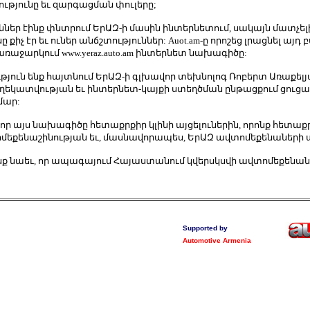
թյունը եւ զարգացման փուլերը;
ններ էինք փնտրում ԵրԱԶ-ի մասին ինտերնետում, սակայն մատչել
քիչ էր եւ ուներ անճշտություններ: Auot.am-ը որոշեց լրացնել այդ բ
առաջարկում www.yeraz.auto.am ինտերնետ նախագիծը:
ւթյուն ենք հայտնում ԵրԱԶ-ի գլխավոր տեխնոլոգ Ռոբերտ Առաքել
եկատվության եւ ինտերնետ-կայքի ստեղծման ընթացքում ցուց
մար:
ք, որ այս նախագիծը հետաքրքիր կլինի այցելուներին, որոնք հետաք
մեքենաշինության եւ, մասնավորապես, ԵրԱԶ ավտոմեքենաների
նենք նաեւ, որ ապագայում Հայաստանում կվերսկսվի ավտոմեքենա
Supported by
Automotive Armenia