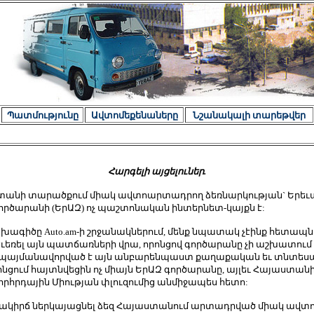
Պատմությունը
Ավտոմեքենաները
Նշանակալի տարեթվեր
Հարգելի այցելուներ.
ստանի տարածքում միակ ավտոարտադրող ձեռնարկության` Երեւ
ործարանի (ԵրԱԶ) ոչ պաշտոնական ինտերնետ-կայքն է:
ախագիծը Auto.am-ի շրջանակներում, մենք նպատակ չէինք հետապն
սեւեռել այն պատճառների վրա, որոնցով գործարանը չի աշխատում
պայմանավորված է այն անբարենպաստ քաղաքական եւ տնտես
նցում հայտնվեցին ոչ միայն ԵրԱԶ գործարանը, այլեւ Հայաստանի
որհրդային Միության փլուզումից անմիջապես հետո:
 հակիրճ ներկայացնել ձեզ Հայաստանում արտադրված միակ ավտ