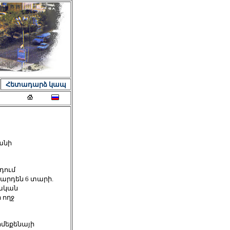
Հետադարձ կապ
անի
դում
 արդեն 6 տարի.
ական
 ողջ
ոմեքենայի